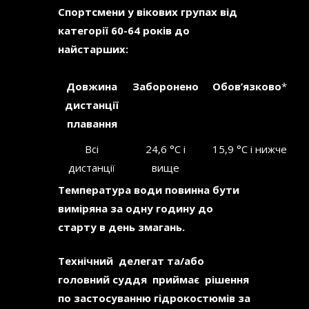
Спортсмени у вікових групах від
категорії 60-64 років до
найстарших:
Довжина
Заборонено
Обов’язково
*
дистанції
плавання
Всі
24,6 °C і
15,9 °C і нижче
дистанції
вище
Температура води повинна бути
виміряна за одну годину до
старту в день змагань.
Технічний делегат та/або
головний суддя приймає рішення
по застосуванню гідрокостюмів за