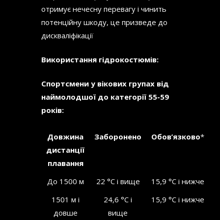
отримує нечесну перевагу і чинить
потенційну шкоду, це призведе до
дискваліфікації
Використання гідрокостюмів:
Спортсмени у вікових групах від
наймолодшої до категорії 55-59
років:
Довжина
Заборонено
Обов’язково
*
дистанції
плавання
До 1500 м
22 °C і вище
15,9 °C і нижче
1501 м і
24,6 °C і
15,9 °C і нижче
довше
вище