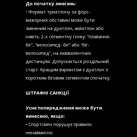
До початку змагань:
• Формат триатлону за форс-
мажорних обставин може бути
зміненим на дуатлон, акватлон або
навіть 2-х сегментну гонку: “плавання-
біг”, “велосипед- біг” або “біг-
велосипед”, на еквівалентних
дистанціях. Допускається роздільний
старт. Кращим варіантом є дуатлон з
коротким біговим сегментом спочатку;
ШТРАФНІ САНКЦІЇ
Усне попередження може бути
винесено, якщо:
• Спортсмен порушує правило
ненавмисно;