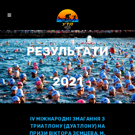
D O N A T E
РЕЗУЛЬТАТИ
2021
IV МІЖНАРОДНІ ЗМАГАННЯ З
ТРИАТЛОНУ (ДУАТЛОНУ) НА
ПРИЗИ ВІКТОРА ЗЄМЦЕВА, М.