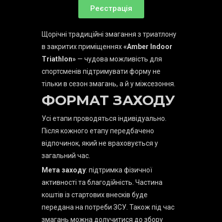
Реєстрація
Щорічні традиційні змагання з триатлону
в закритих приміщеннях
«Amber Indoor
Triathlon»
— чудова можливість для
спортсменів підтримувати форму не
тільки в сезон змагань, а й у міжсезоння.
ФОРМАТ ЗАХОДУ
Усі етапи проводяться індивідуально.
Після кожного етапу передбачено
відпочинок, який не враховується у
загальний час.
Мета заходу
: підтримка фізичної
активності та благодійність. Частина
коштів із стартових внесків буде
передана на потреби ЗСУ. Також під час
змагань можна долучитися до збору