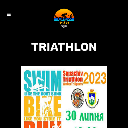
TRIATHLON