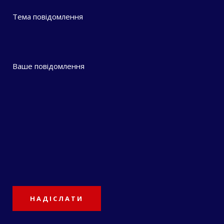
Тема повідомлення
Ваше повідомлення