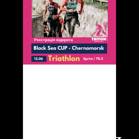
12 ЧЕРВНЯ
2022 –
BLACK
SEA CUP –