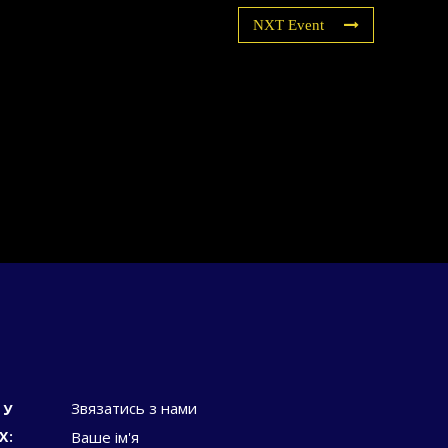
NXT Event
Звязатись з нами
 У
Х:
Ваше ім'я