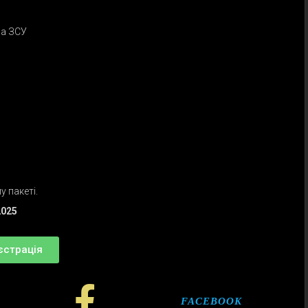
на ЗСУ
у пакеті.
2025
єстрація
FACEBOOK