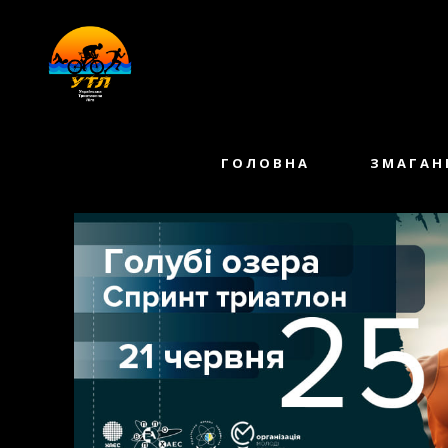
Спринт триатлон “Голубі озера” 2025
Home
Past events
ГОЛОВНА
ЗМАГАН