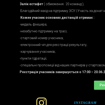
Залік
естафет
( обмеження: 20 команд );
Благодійний захід на підтримку ЗСУ | Участь за донат 
Кожен учасник основних дистанцій отримає :
-медаль фінішера;
-незабутню підтримку на трасі;
-стартовий номер учасника;
-електронний чіп для реєстрації результату;
-харчування учасників;
-пункти гідратації;
-спеціальні пропозиції від наших партнерів у стартовом
Реєстрація учасників завершується о 17:00 – 20.06.
Ре
INSTAGRAM