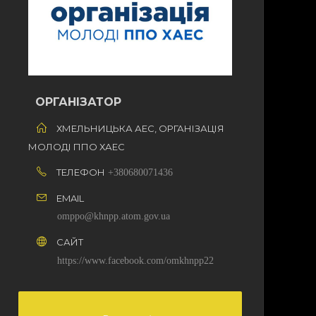
ОРГАНІЗАТОР
ХМЕЛЬНИЦЬКА АЕС, ОРГАНІЗАЦІЯ
МОЛОДІ ППО ХАЕС
ТЕЛЕФОН
+380680071436
EMAIL
omppo@khnpp.atom.gov.ua
САЙТ
https://www.facebook.com/omkhnpp22