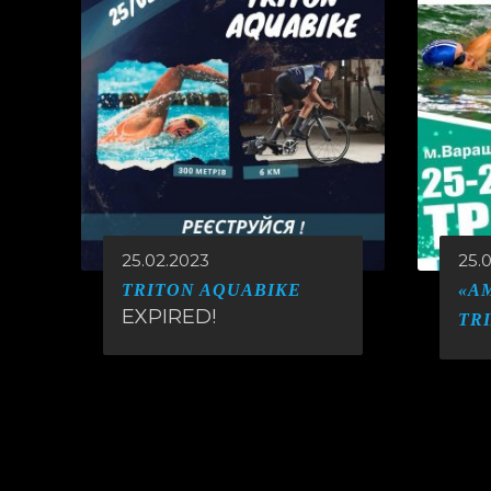
25.02.2023
25.
TRITON AQUABIKE
«A
EXPIRED!
TR