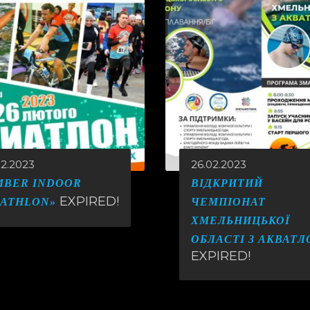
02.2023
26.02.2023
MBER INDOOR
ВІДКРИТИЙ
EXPIRED!
IATHLON»
ЧЕМПІОНАТ
ХМЕЛЬНИЦЬКОЇ
ОБЛАСТІ З АКВАТЛ
EXPIRED!